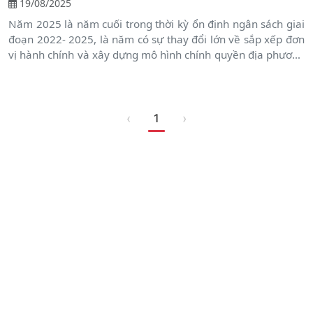
19/08/2025
Năm 2025 là năm cuối trong thời kỳ ổn định ngân sách giai
đoạn 2022- 2025, là năm có sự thay đổi lớn về sắp xếp đơn
vị hành chính và xây dựng mô hình chính quyền địa phương
02 cấp từ ngày 01 tháng 07 năm 2025; Theo đó phường
Vũng Áng được thành lập trên cơ sở sắp xếp toàn bộ diện
tích tự nhiên, quy mô dân số của phường Kỳ Thịnh, phường
Kỳ Long, diện tích tự nhiên của xã Kỳ Lơi theo Nghị quyết số
‹
›
1
1665/NQ-UBTVQH15 ngày 16/6/2025 của Ủy ban Thường
vụ Quốc hội