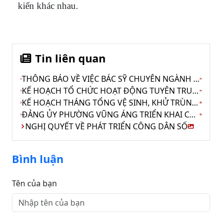
kiến khác nhau.
Tin liên quan
THÔNG BÁO VỀ VIỆC BÁC SỸ CHUYÊN NGÀNH TIÊU HÓA CỦA ĐẠI HỌC Y HÀ NỘI VỀ KHÁM BỆNH, TƯ VẤN VÀ ĐIỀU TRỊ TẠI BỆNH VIỆN ĐA KHOA THỊ XÃ KỲ ANH.
KẾ HOẠCH TỔ CHỨC HOẠT ĐỘNG TUYÊN TRUYỀN CHÀO MỪNG CÁC NGÀY LỄ KỶ NIỆM TRONG THÁNG TÁM VÀ LIÊN HOAN VĂN NGHỆ QUẦN CHÚNG NĂM 2026.
KẾ HOẠCH THÁNG TỔNG VỆ SINH, KHỬ TRÙNG TIÊU ĐỘC MÔI TRƯỜNG PHÒNG CHỐNG DỊCH BỆNH TRÊN ĐỊA BÀN PHƯỜNG VŨNG ÁNG.
ĐẢNG ỦY PHƯỜNG VŨNG ÁNG TRIỂN KHAI CHIẾN DỊCH 100 NGÀY THỰC HIỆN CÁC NHIỆM VỤ CHUYỂN ĐỔI SỐ CỦA NGÀNH TỔ CHỨC XÂY DỰNG ĐẢNG
NGHỊ QUYẾT VỀ PHÁT TRIỂN CÔNG DÂN SỐ
Bình luận
Tên của bạn