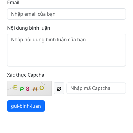
Email
Nội dung bình luận
Xác thực Capcha
E
O
8
H
P
gui-binh-luan