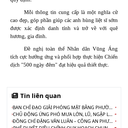
Mỗi thông tin cung cấp là một nghĩa cử
cao đẹp, góp phần giúp các anh hùng liệt sĩ sớm
được xác định danh tính và trở về với quê
hương, gia đình.
Đề nghị toàn thể Nhân dân Vũng Áng
tích cực hưởng ứng và phối hợp thực hiện Chiến
dịch "500 ngày đêm" đạt hiệu quả thiết thực.
Tin liên quan
BAN CHỈ ĐẠO GIẢI PHÓNG MẶT BẰNG PHƯỜNG VŨNG ÁNG TỔ CHỨC HỘI NGHỊ GIAO BAN ĐỂ TRIỂN KHAI NHIỆM VỤ TRONG THỜI GIAN TỚI.
CHỦ ĐỘNG ỨNG PHÓ MƯA LỚN, LŨ, NGẬP LỤT, LŨ QUÉT, SẠT LỞ ĐẤT, LỐC, SÉT, MƯA ĐÁ, GIÔNG, LỐC XOÁY, GIÓ GIẬT MẠNH
ĐỒNG CHÍ ĐẶNG VĂN LUÂN – CÔNG AN PHƯỜNG VŨNG ÁNG ĐẠT GIẢI B - CUỘC THI CHÍNH LUẬN VỀ BẢO VỆ NỀN TẢNG TƯ TƯỞNG CỦA ĐẢNG.
PHÊ DUYỆT ĐIỀU CHỈNH QUY HOẠCH CHUNG KHU KINH TẾ VŨNG ÁNG ĐẾN NĂM 2050