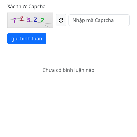
Xác thực Capcha
Z
Z
5
2
7
gui-binh-luan
Chưa có bình luận nào