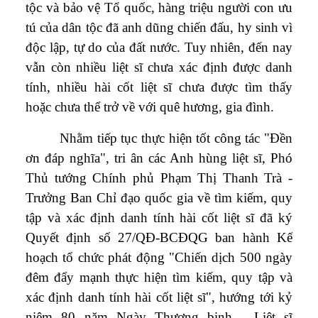
tộc và bảo vệ Tổ quốc, hàng triệu người con ưu
tú của dân tộc đã anh dũng chiến đấu, hy sinh vì
độc lập, tự do của đất nước. Tuy nhiên, đến nay
vẫn còn nhiều liệt sĩ chưa xác định được danh
tính, nhiều hài cốt liệt sĩ chưa được tìm thấy
hoặc chưa thể trở về với quê hương, gia đình.
Nhằm tiếp tục thực hiện tốt công tác "Đền
ơn đáp nghĩa", tri ân các Anh hùng liệt sĩ, Phó
Thủ tướng Chính phủ Phạm Thị Thanh Trà -
Trưởng Ban Chỉ đạo quốc gia về tìm kiếm, quy
tập và xác định danh tính hài cốt liệt sĩ đã ký
Quyết định số 27/QĐ-BCĐQG ban hành Kế
hoạch tổ chức phát động "Chiến dịch 500 ngày
đêm đẩy mạnh thực hiện tìm kiếm, quy tập và
xác định danh tính hài cốt liệt sĩ", hướng tới kỷ
niệm 80 năm Ngày Thương binh - Liệt sĩ