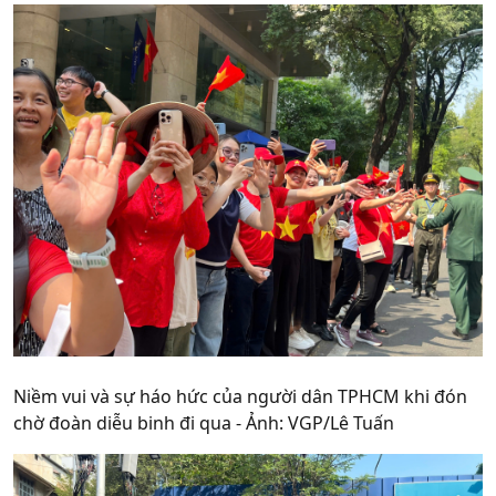
Niềm vui và sự háo hức của người dân TPHCM khi đón
chờ đoàn diễu binh đi qua - Ảnh: VGP/Lê Tuấn