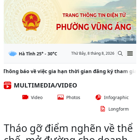
Hà Tĩnh
25
° -
30
°C
Thứ Bảy, 8 tháng 8, 2026
 việc gia hạn thời gian đăng ký tham gia các Lớp bồi d
MULTIMEDIA/VIDEO
Video
Photos
Infographic
Longform
Tháo gỡ điểm nghẽn về thể
chế, mở đường cho doanh